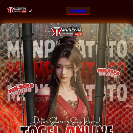
✔
⋯
Mengikuti