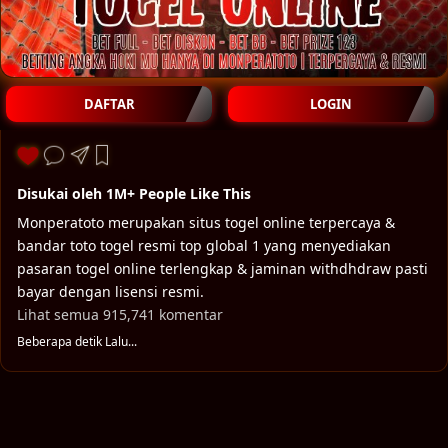
DAFTAR
LOGIN
Disukai oleh
1M+ People Like This
Monperatoto merupakan situs togel online terpercaya &
bandar toto togel resmi top global 1 yang menyediakan
pasaran togel online terlengkap & jaminan withdhdraw pasti
bayar dengan lisensi resmi.
Lihat semua 915,741 komentar
Beberapa detik Lalu...