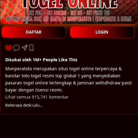
DAFTAR
LOGIN
Disukai oleh
1M+ People Like This
Monperatoto merupakan situs togel online terpercaya &
bandar toto togel resmi top global 1 yang menyediakan
pasaran togel online terlengkap & jaminan withdhdraw pasti
bayar dengan lisensi resmi.
Lihat semua 915,741 komentar
Beberapa detik Lalu...