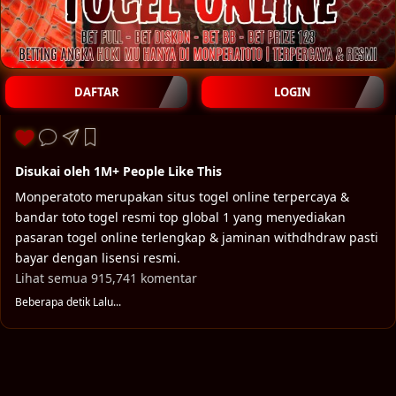
DAFTAR
LOGIN
Disukai oleh
1M+ People Like This
Monperatoto merupakan situs togel online terpercaya &
bandar toto togel resmi top global 1 yang menyediakan
pasaran togel online terlengkap & jaminan withdhdraw pasti
bayar dengan lisensi resmi.
Lihat semua 915,741 komentar
Beberapa detik Lalu...