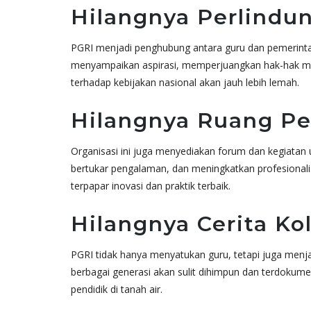
Hilangnya Perlindu
PGRI menjadi penghubung antara guru dan pemerintah
menyampaikan aspirasi, memperjuangkan hak-hak mer
terhadap kebijakan nasional akan jauh lebih lemah.
Hilangnya Ruang P
Organisasi ini juga menyediakan forum dan kegiatan 
bertukar pengalaman, dan meningkatkan profesionalis
terpapar inovasi dan praktik terbaik.
Hilangnya Cerita Ko
PGRI tidak hanya menyatukan guru, tetapi juga menja
berbagai generasi akan sulit dihimpun dan terdokume
pendidik di tanah air.