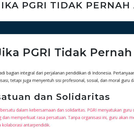
JIKA PGRI TIDAK PERNAH
Home
About
Disseminatio
Jika PGRI Tidak Pernah
di bagian integral dari perjalanan pendidikan di Indonesia. Pertanyaa
asi, tetapi juga menyentuh sisi profesional, sosial, dan moral guru
atuan dan Solidaritas
bersatu dalam kebersamaan dan solidaritas. PGRI menyatukan guru dar
 dan memperkuat rasa persatuan. Tanpa organisasi ini, guru akan men
 kolaborasi antarpendidik.