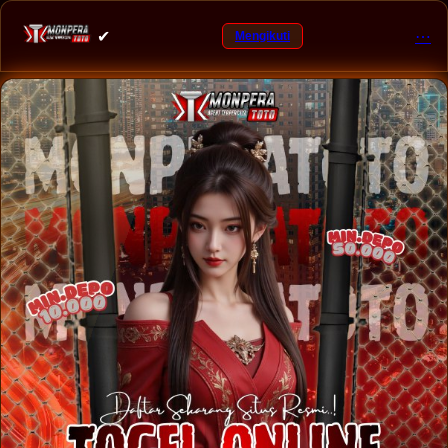
✔
⋯
Mengikuti