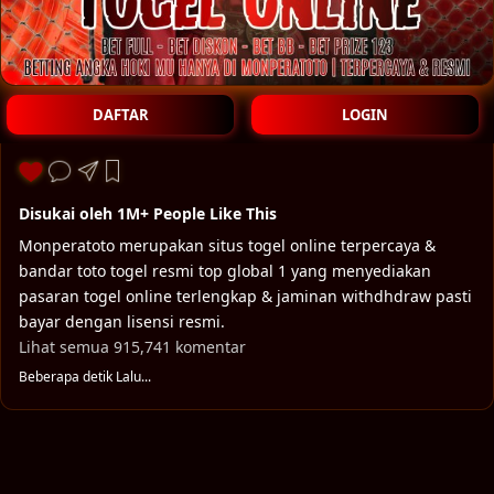
DAFTAR
LOGIN
Disukai oleh
1M+ People Like This
Monperatoto merupakan situs togel online terpercaya &
bandar toto togel resmi top global 1 yang menyediakan
pasaran togel online terlengkap & jaminan withdhdraw pasti
bayar dengan lisensi resmi.
Lihat semua 915,741 komentar
Beberapa detik Lalu...